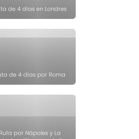
ta de 4 días en Londres
uta de 4 días por Roma
Ruta por Nápoles y La