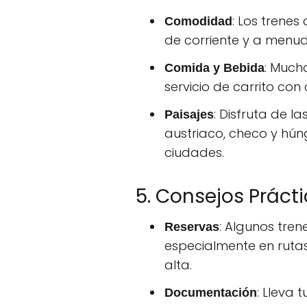
: Los trene
Comodidad
de corriente y a menudo
: Much
Comida y Bebida
servicio de carrito co
: Disfruta de l
Paisajes
austriaco, checo y hún
ciudades.
5. Consejos Práct
: Algunos tren
Reservas
especialmente en ruta
alta.
: Lleva 
Documentación