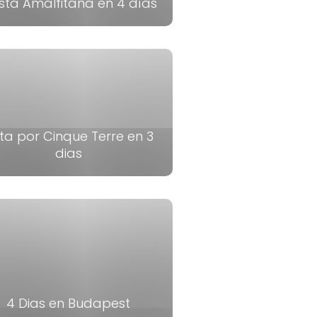
sta Amalfitana en 4 días
ta por Cinque Terre en 3
dias
4 Dias en Budapest