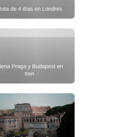
uta de 4 días en Londres
iena Praga y Budapest en
tren